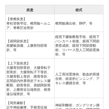
疾患
術式
【脊椎疾患】
脊柱管狭窄症、椎間板ヘルニ
椎間板摘出術、BKP、等
ア、脊椎圧迫骨折
鏡視下腱板断裂手術、鏡視下
【肩関節疾患】
バンカート術後、鏡視下関節
肩腱板損傷、上腕骨頚部骨
唇形成術、鏡視下関節授動
折、等
術、リバース型人工関節置換
術、等
【上下肢疾患】
大腿骨頚部骨折、大腿骨転子
部骨折、大腿骨転子下骨折、
人工骨頭置換術、観血的骨接
大腿骨顆上骨折、踵骨骨折、
合術、経皮的ピンニング、ア
足関節内外果骨折アキレス腱
キレス腱縫合術、等
断裂、鎖骨骨折、肩鎖関節骨
折、上腕骨近位端骨折、橈骨
遠位端骨折、等
【局所麻酔】
神経剥離術、ガングリオン摘
正中神経麻痺、手根管症候