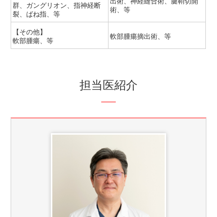
出術、神経縫合術、腱鞘切開
群、ガングリオン、指神経断
術、等
裂、ばね指、等
【その他】
軟部腫瘍摘出術、等
軟部腫瘍、等
担当医紹介