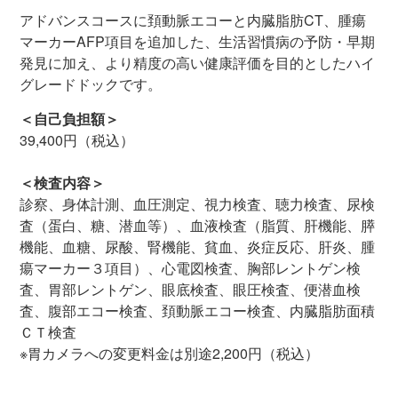
アドバンスコースに頚動脈エコーと内臓脂肪CT、腫瘍
マーカーAFP項目を追加した、生活習慣病の予防・早期
発見に加え、より精度の高い健康評価を目的としたハイ
グレードドックです。
＜自己負担額＞
39,400円（税込）
＜検査内容＞
診察、身体計測、血圧測定、視力検査、聴力検査、尿検
査（蛋白、糖、潜血等）、血液検査（脂質、肝機能、膵
機能、血糖、尿酸、腎機能、貧血、炎症反応、肝炎、腫
瘍マーカー３項目）、心電図検査、胸部レントゲン検
査、胃部レントゲン、眼底検査、眼圧検査、便潜血検
査、腹部エコー検査、頚動脈エコー検査、内臓脂肪面積
ＣＴ検査
※胃カメラへの変更料金は別途2,200円（税込）