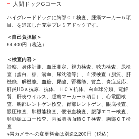
人間ドックCコース
ハイグレードドックに胸部ＣＴ検査、腫瘍マーカー５項
目、を追加した充実プレミアドックです。
＜自己負担額＞
54,400円（税込）
＜検査内容＞
診察、身体計測、血圧測定、視力検査、聴力検査、尿検
査（蛋白、糖、潜血、尿沈渣等）、血液検査（脂質、肝
機能、膵機能、血糖、尿酸、腎機能、貧血、炎症反応、
肝炎HBｓ抗原、抗体、ＨＣＶ抗体、白血球分類、電解
質、肝炎ウイルス、腫瘍マーカー５項目）、心電図検
査、胸部レントゲン検査、胃部レントゲン、眼底検査、
眼圧検査、肺機能検査、便潜血検査、腹部エコー検査、
頚動脈エコー検査、内臓脂肪面積ＣＴ検査、胸部ＣＴ検
査
※胃カメラへの変更料金は別途2,200円（税込）